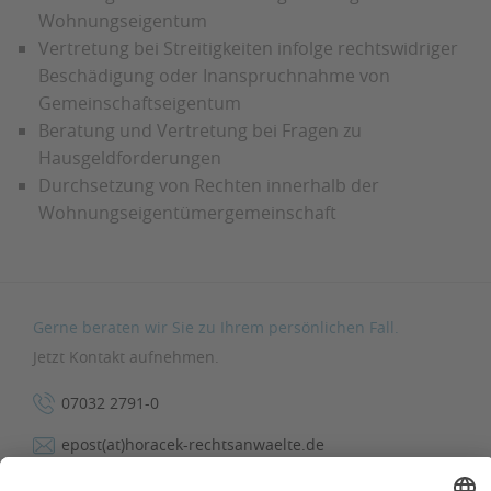
Wohnungseigentum
Vertretung bei Streitigkeiten infolge rechtswidriger
Beschädigung oder Inanspruchnahme von
Gemeinschaftseigentum
Beratung und Vertretung bei Fragen zu
Hausgeldforderungen
Durchsetzung von Rechten innerhalb der
Wohnungseigentümergemeinschaft
Gerne beraten wir Sie zu Ihrem persönlichen Fall.
Jetzt Kontakt aufnehmen.
07032 2791-0
epost(at)horacek-rechtsanwaelte.de