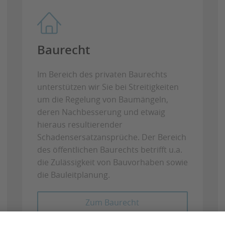
Baurecht
Im Bereich des privaten Baurechts
unterstützen wir Sie bei Streitigkeiten
um die Regelung von Baumängeln,
deren Nachbesserung und etwaig
hieraus resultierender
Schadensersatzansprüche. Der Bereich
des öffentlichen Baurechts betrifft u.a.
die Zulässigkeit von Bauvorhaben sowie
die Bauleitplanung.
Zum Baurecht