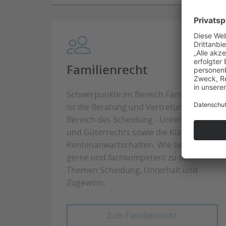
Familienrecht
Schwerpunkte im Bereich Familienrecht
ist die Beratung und Vertretung im
Bereich des Scheidung - Unterhalts-
und Güterrechts sowie die Klärung der
Rentenanwartschaften. Wie beraten Sie
gerne und fachkompetent zu den
Themen Scheidung, Unterhalt und
Zugewinn.
Zum Familienrecht