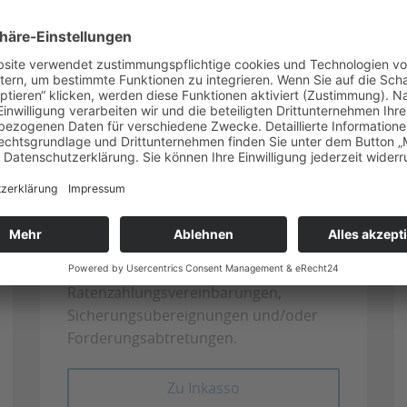
Inkasso
Wir vertreten Sie gerne
außergerichtlich und gerichtlich bei der
Beitreibung von unbezahlten
Rechnungen im In-und Ausland. Wir
erstellen u.a.
Ratenzahlungsvereinbarungen,
Sicherungsübereignungen und/oder
Forderungsabtretungen.
Zu Inkasso