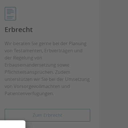
Erbrecht
Wir beraten Sie gerne bei der Planung
von Testamenten, Erbverträgen und
der Regelung von
Erbauseinandersetzung sowie
Pflichtteilsansprüchen. Zudem
unterstützen wir Sie bei der Umsetzung
von Vorsorgevollmachten und
Patientenverfügungen.
Zum Erbrecht