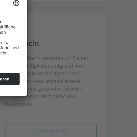
Kaufrecht
Beim Kaufrecht vertreten wir Sie bei
Rechtsstreitigkeiten aufgrund von
Sachmängeln am Kaufgegenstand,
verspäteter oder ausgebliebener
Lieferung und ganz oder teilweise
ausgebliebener Bezahlung des
Kaufobjekts.
Zum Kaufrecht