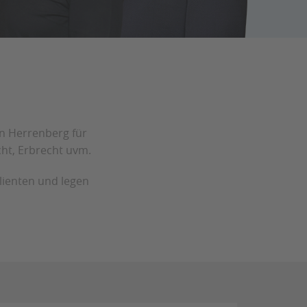
in Herrenberg für
cht, Erbrecht uvm.
Klienten und legen